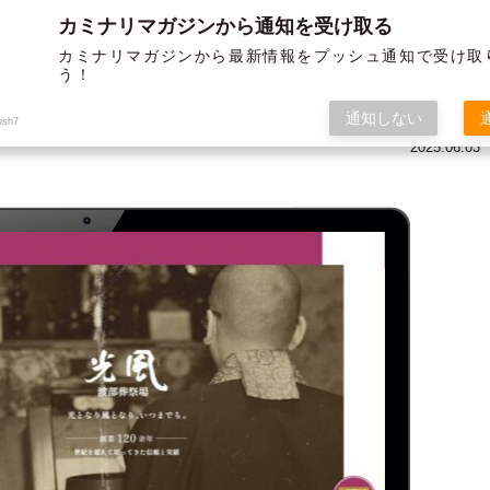
カミナリマガジンから通知を受け取る
BLOG
ABOUT US
SERVICE
WORKS
MEMBER
HISTORY
カミナリマガジンから最新情報をプッシュ通知で受け取
う！
オフ
グラフィック
通知しない
ush7
2025.06.03
12/19よりガソリンが値上げされま
〈制作実績〉米子松蔭高等学校様 パ
すよー ～布教活動の巻き～
ンフ＆チラシ