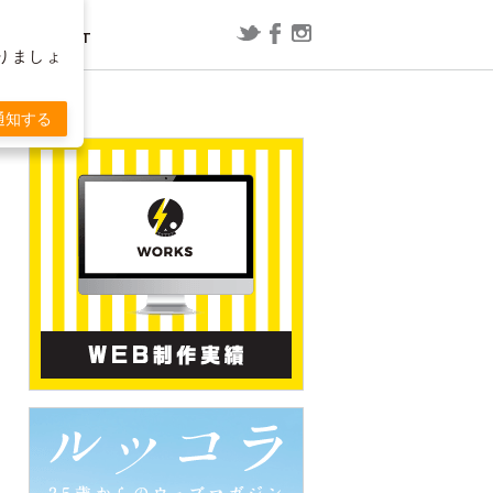
CONTACT
りましょ
レポート
漫画
通知する
ConoHa WING用WordPressプラグ
映画「スラムダンク」の内容を予想
T
インで「セッションの有効期限が切
してみた
れました」と表示される場合