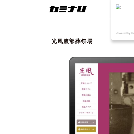
連載
ウェブ
Powered by P
光風渡部葬祭場
想
TAKE OUT+KAMINARI
〈制作実績〉鳥取県院内がん登録情
報センター様WEB