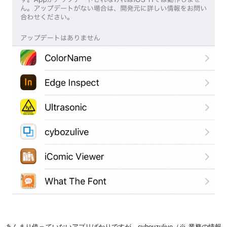
あんまり使っていないアプリばかりですが、cybouzulive（※ 業務の情報