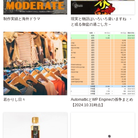
制作実績と海外ドラマ
現実と物語はいろいろ違いますね -
と或る御盆の過ごし方 –
若かりし日々
AutomatticとWP Engineの係争まとめ
【2024.10.31時点】