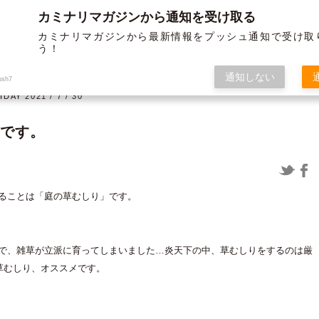
カミナリマガジンから通知を受け取る
BLOG
ABOUT US
SERVICE
WORKS
MEMBER
HISTORY
カミナリマガジンから最新情報をプッシュ通知で受け取
う！
オフ
グラフィック
通知しない
ush7
IDAY 2021 / 7 / 30
メです。
12/19よりガソリンが値上げされま
〈制作実績〉米子松蔭高等学校様 パ
ることは「庭の草むしり」です。
すよー ～布教活動の巻き～
ンフ＆チラシ
で、雑草が立派に育ってしまいました…炎天下の中、草むしりをするのは厳
草むしり、オススメです。