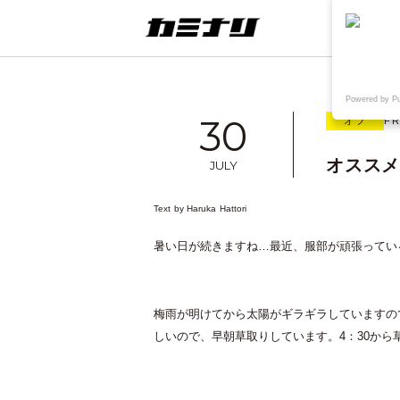
連載
ウェブ
Powered by P
30
オフ
FR
オスス
JULY
Text by
Haruka Hattori
想
TAKE OUT+KAMINARI
〈制作実績〉鳥取県院内がん登録情
暑い日が続きますね…最近、服部が頑張ってい
報センター様WEB
梅雨が明けてから太陽がギラギラしていますの
しいので、早朝草取りしています。4：30から