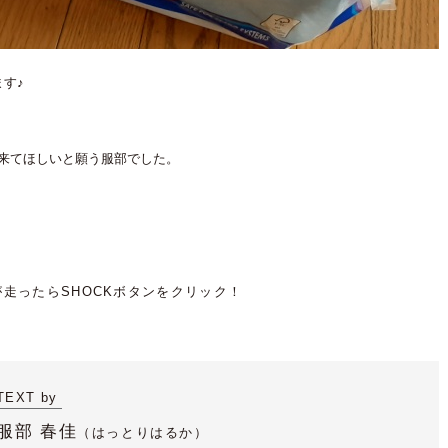
す♪
来てほしいと願う服部でした。
TEXT by
服部 春佳
（
はっとりはるか）