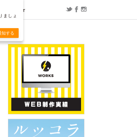
CONTACT
りましょ
レポート
漫画
通知する
ConoHa WING用WordPressプラグ
映画「スラムダンク」の内容を予想
T
インで「セッションの有効期限が切
してみた
れました」と表示される場合