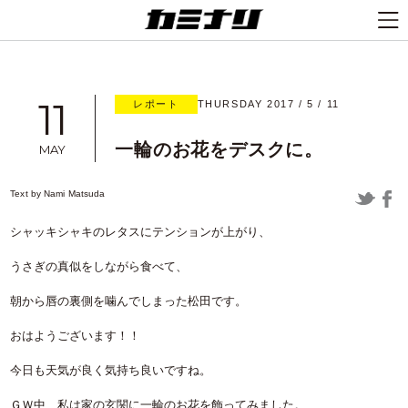
11
レポート
THURSDAY 2017 / 5 / 11
一輪のお花をデスクに。
MAY
Text by
Nami Matsuda
シャッキシャキのレタスにテンションが上がり、
うさぎの真似をしながら食べて、
朝から唇の裏側を噛んでしまった松田です。
おはようございます！！
今日も天気が良く気持ち良いですね。
ＧＷ中、私は家の玄関に一輪のお花を飾ってみました。