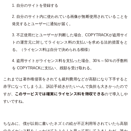
1. 自分のサイトを登録する
2. 自分のサイト内に使われている画像が無断使用されていることを
発見するとユーザーに通知が届く。
3. 不正使用だとユーザーが判断した場合、COPYTRACKが盗用サイ
トの運営元に対してライセンス料の支払いを求める法的措置をと
る。（ライセンス料は自分で決められる模様）
4. 盗用サイトがライセンス料を支払った場合、30％～50％の手数料
を COPYTRACKに支払い、残額を受け取れる。
これまでは著作権侵害をされても裁判費用などが高額になり下手すると
赤字になってしまう上、訴訟手続きがたいへんで負担も大きかったので
このサービスでは確実にライセンス料を徴収できる
すが、
ので導入しや
すいですね。
ちなみに、僕が以前に書いたネズミの絵が不正利用等されていたら高額
のライセンス料をふっかけてみよう！と思って探してみましたが、誰か