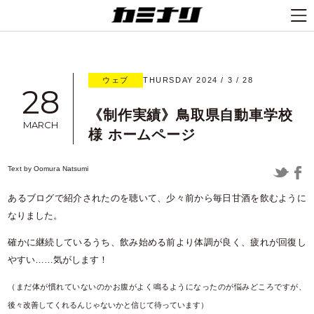
ウェブ
THURSDAY 2024 / 3 / 28
28
《制作実績》鳥取県自動車学校
MARCH
様 ホームページ
Text by
Oomura Natsumi
あるブログで紹介されたのを聴いて、少々前から毎日甘酒を飲むように
なりました。
確かに継続しているうち、飲み始める前より体調が良く、疲れが回復し
やすい……気がします！
（まだ体が慣れていないのかお腹がよく鳴るようになったのが悩みどころですが、
後々改善してくれるんじゃないかと信じて待っています）