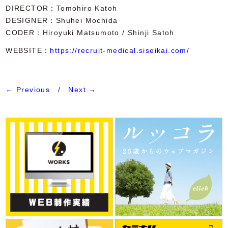
DIRECTOR
Tomohiro Katoh
DESIGNER
Shuhei Mochida
CODER
Hiroyuki Matsumoto / Shinji Satoh
WEBSITE：
https://recruit-medical.siseikai.com/
← Previous
/
Next →