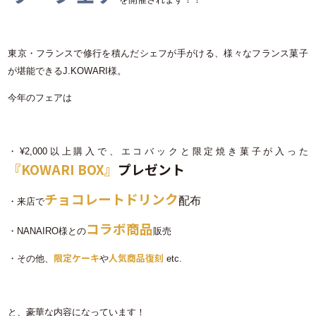
東京・フランスで修行を積んだシェフが手がける、様々なフランス菓子
が堪能できるJ.KOWARI様。
今年のフェアは
・¥2,000以上購入で、エコバックと限定焼き菓子が入った
『KOWARI BOX』
プレゼント
チョコレートドリンク
配布
・来店で
コラボ商品
・NANAIRO様との
販売
限定ケーキ
人気商品復刻
・その他、
や
etc.
と、豪華な内容になっています！