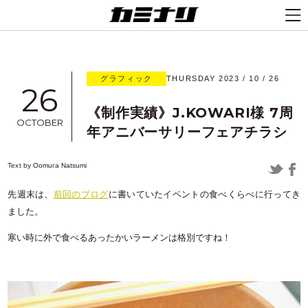
グラフィック
THURSDAY 2023 / 10 / 26
26
《制作実績》J.KOWARI様 7周
OCTOBER
年アニバーサリーフェアチラシ
Text by
Oomura Natsumi
先週末は、
前回のブログ
に書いていたイベントの食べくらべに行ってき
ました。
寒い時に外で食べるあったかいラーメンは格別ですね！