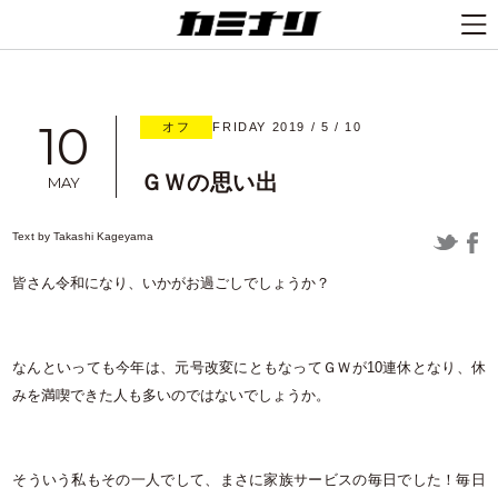
10
オフ
FRIDAY 2019 / 5 / 10
ＧＷの思い出
MAY
Text by
Takashi Kageyama
皆さん令和になり、いかがお過ごしでしょうか？
なんといっても今年は、元号改変にともなってＧＷが10連休となり、休
みを満喫できた人も多いのではないでしょうか。
そういう私もその一人でして、まさに家族サービスの毎日でした！毎日