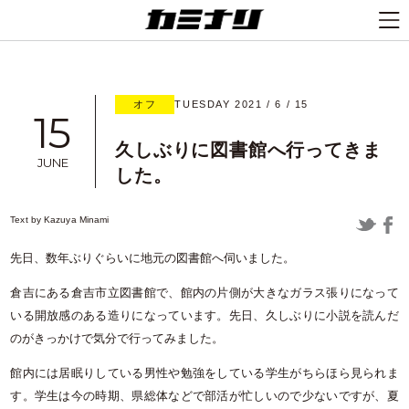
オフ
TUESDAY 2021 / 6 / 15
15
久しぶりに図書館へ行ってきま
JUNE
した。
Text by
Kazuya Minami
先日、数年ぶりぐらいに地元の図書館へ伺いました。
倉吉にある倉吉市立図書館で、館内の片側が大きなガラス張りになって
いる開放感のある造りになっています。先日、久しぶりに小説を読んだ
のがきっかけで気分で行ってみました。
館内には居眠りしている男性や勉強をしている学生がちらほら見られま
す。学生は今の時期、県総体などで部活が忙しいので少ないですが、夏