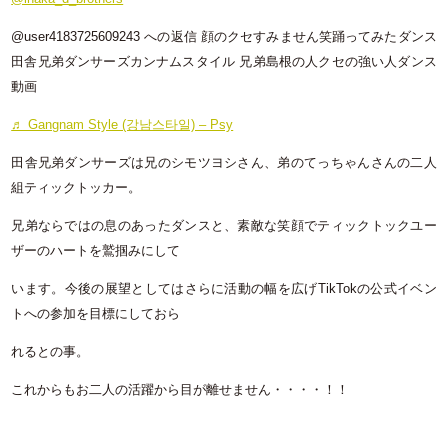
@user4183725609243 への返信 顔のクセすみません笑踊ってみたダンス
田舎兄弟ダンサーズカンナムスタイル 兄弟島根の人クセの強い人ダンス
動画
♬ Gangnam Style (강남스타일) – Psy
田舎兄弟ダンサーズは兄のシモツヨシさん、弟のてっちゃんさんの二人
組ティックトッカー。
兄弟ならではの息のあったダンスと、素敵な笑顔でティックトックユー
ザーのハートを鷲掴みにして
います。今後の展望としてはさらに活動の幅を広げTikTokの公式イベン
トへの参加を目標にしておら
れるとの事。
これからもお二人の活躍から目が離せません・・・・！！