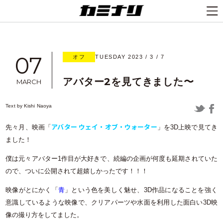
07
オフ
TUESDAY 2023 / 3 / 7
アバター2を見てきました〜
MARCH
Text by
Kishi Naoya
アバター ウェイ・オブ・ウォーター
先々月、映画「
」を3D上映で見てき
ました！
僕は元々アバター1作目が大好きで、続編の企画が何度も延期されていた
ので、ついに公開されて超嬉しかったです！！！
映像がとにかく「
青
」という色を美しく魅せ、3D作品になることを強く
意識しているような映像で、クリアパーツや水面を利用した面白い3D映
像の撮り方をしてました。