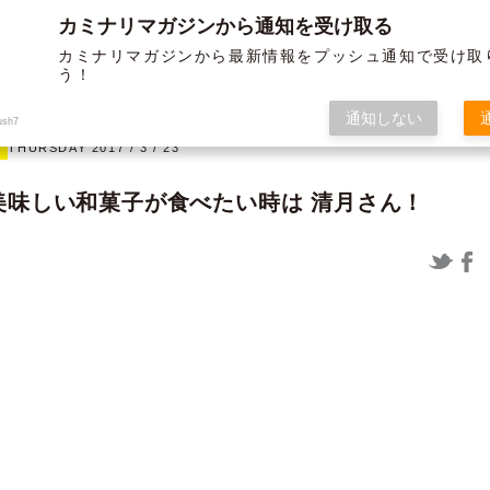
カミナリマガジンから通知を受け取る
BLOG
ABOUT US
SERVICE
WORKS
MEMBER
HISTORY
カミナリマガジンから最新情報をプッシュ通知で受け取
う！
オフ
グラフィック
通知しない
ush7
THURSDAY 2017 / 3 / 23
美味しい和菓子が食べたい時は 清月さん！
12/19よりガソリンが値上げされま
〈制作実績〉米子松蔭高等学校様 パ
すよー ～布教活動の巻き～
ンフ＆チラシ