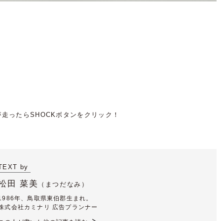
TEXT by
松田 菜美
（
まつだなみ）
1986年、鳥取県東伯郡生まれ。
株式会社カミナリ 広告プランナー