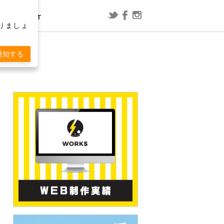
CONTACT
りましょ
レポート
漫画
通知する
ConoHa WING用WordPressプラグ
映画「スラムダンク」の内容を予想
T
インで「セッションの有効期限が切
してみた
れました」と表示される場合