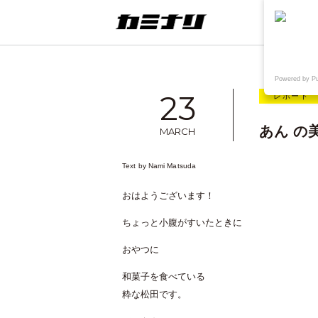
連載
ウェブ
Powered by P
23
レポート
あん の
MARCH
Text by
Nami Matsuda
想
TAKE OUT+KAMINARI
〈制作実績〉鳥取県院内がん登録情
おはようございます！
報センター様WEB
ちょっと小腹がすいたときに
おやつに
和菓子を食べている
粋な松田です。