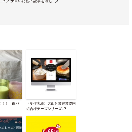
この人が書いた他の記事を読む
と！！ 白バ
〈制作実績〉大山乳業農業協同
組合様チーズシリーズLP