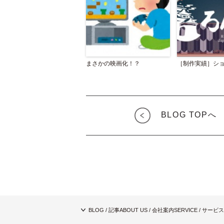
まさかの映画化！？
［制作実績］シ
BLOG TOPへ
BLOG / 記事
ABOUT US / 会社案内
SERVICE / サービス