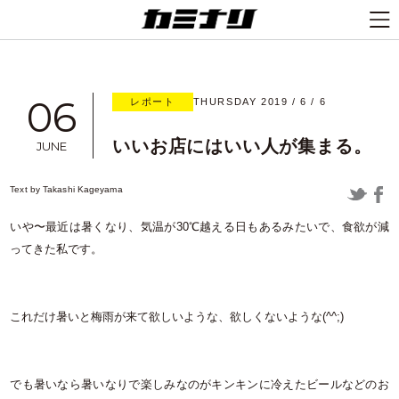
06
レポート
THURSDAY 2019 / 6 / 6
いいお店にはいい人が集まる。
JUNE
Text by
Takashi Kageyama
いや〜最近は暑くなり、気温が30℃越える日もあるみたいで、食欲が減
ってきた私です。
これだけ暑いと梅雨が来て欲しいような、欲しくないような(^^;)
でも暑いなら暑いなりで楽しみなのがキンキンに冷えたビールなどのお