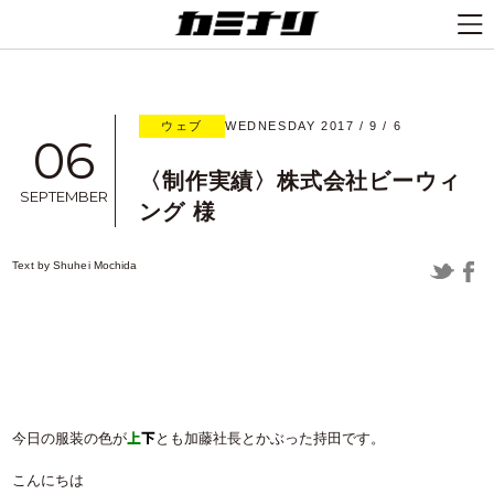
ウェブ
WEDNESDAY 2017 / 9 / 6
06
〈制作実績〉株式会社ビーウィ
SEPTEMBER
ング 様
Text by
Shuhei Mochida
上
下
今日の服装の色が
とも加藤社長とかぶった持田です。
こんにちは