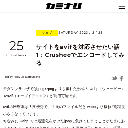
ウェブ
SATURDAY 2023 / 2 / 25
25
サイトをavifを対応させたい話
1：Crusheeでエンコードしてみ
FEBRUARY
る
Text by
Hiroyuki Matsumoto
モダンブラウザではjpegやpngよりも優れた形式の webp（ウェッピー）
やavif（エーブイアイエフ）が利用可能です。
avifの圧縮率は大変優秀で、手元のファイルだと webpより概ね2割程度
小さくなっています。
ちなみに webp では最適化をかけたjpegに負けてしまうことがたまにあ