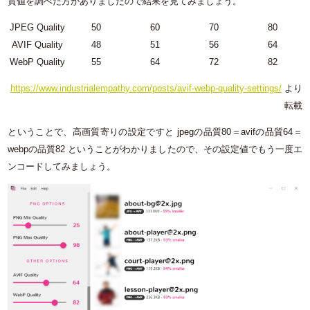
質値を調べた方がありましたので結果を見てみましょう。
JPEG Quality
50
60
70
80
AVIF Quality
48
51
56
64
WebP Quality
55
64
72
82
https://www.industrialempathy.com/posts/avif-webp-quality-settings/
より
転載
ということで、高画質寄りの設定ですと jpegの品質80＝avifの品質64＝
webpの品質82 ということがわかりましたので、その設定値でもう一度エ
ンコードしてみましょう。