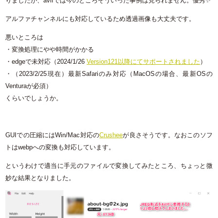
りましたが、avifでは今のところそういった事例は見られません。優秀✨
アルファチャンネルにも対応しているため透過画像も大丈夫です。
悪いところは
・変換処理にやや時間がかかる
・edgeで未対応（2024/1/26
Version121以降にてサポートされました
）
・（2023/2/25現在）最新Safariのみ対応（MacOSの場合、最新OSの
Venturaが必須）
くらいでしょうか。
GUIでの圧縮にはWin/Mac対応の
Crushee
が良さそうです。なおこのソフ
トはwebpへの変換も対応しています。
というわけで適当に手元のファイルで変換してみたところ、ちょっと微
妙な結果となりました。