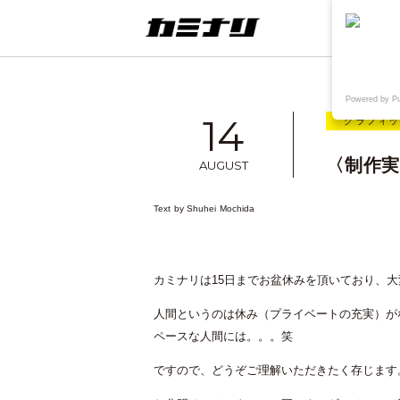
連載
ウェブ
Powered by P
14
グラフィ
〈制作実績
AUGUST
Text by
Shuhei Mochida
想
TAKE OUT+KAMINARI
〈制作実績〉鳥取県院内がん登録情
報センター様WEB
カミナリは
15
日までお盆休みを頂いており、大
人間というのは休み（プライベートの充実）が
ペースな人間には。。。笑
ですので、どうぞご理解いただきたく存じます。