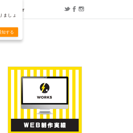
CONTACT
りましょ
レポート
漫画
通知する
ConoHa WING用WordPressプラグ
映画「スラムダンク」の内容を予想
T
インで「セッションの有効期限が切
してみた
れました」と表示される場合