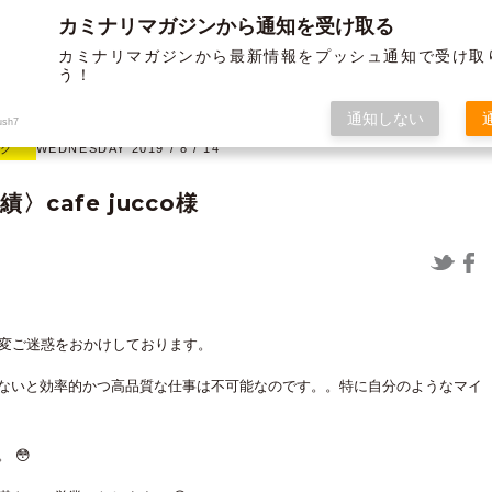
カミナリマガジンから通知を受け取る
BLOG
ABOUT US
SERVICE
WORKS
MEMBER
HISTORY
カミナリマガジンから最新情報をプッシュ通知で受け取
う！
オフ
グラフィック
通知しない
ush7
ック
WEDNESDAY 2019 / 8 / 14
〉cafe jucco様
12/19よりガソリンが値上げされま
〈制作実績〉米子松蔭高等学校様 パ
すよー ～布教活動の巻き～
ンフ＆チラシ
変ご迷惑をおかけしております。
ないと効率的かつ高品質な仕事は不可能なのです。。特に自分のようなマイ
 😳