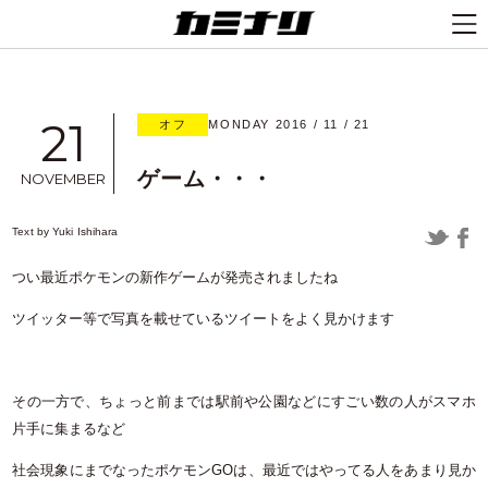
21
オフ
MONDAY 2016 / 11 / 21
ゲーム・・・
NOVEMBER
Text by
Yuki Ishihara
つい最近ポケモンの新作ゲームが発売されましたね
ツイッター等で写真を載せているツイートをよく見かけます
その一方で、ちょっと前までは駅前や公園などにすごい数の人がスマホ
片手に集まるなど
社会現象にまでなったポケモンGOは、最近ではやってる人をあまり見か