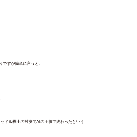
りですが簡単に言うと、
。
イ セドル棋士の対決でAIの圧勝で終わったという