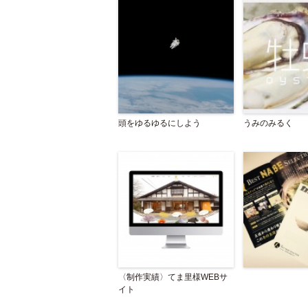
頭をゆるゆるにしよう
うみのみるく
〈制作実績〉てま里様WEBサ
イト