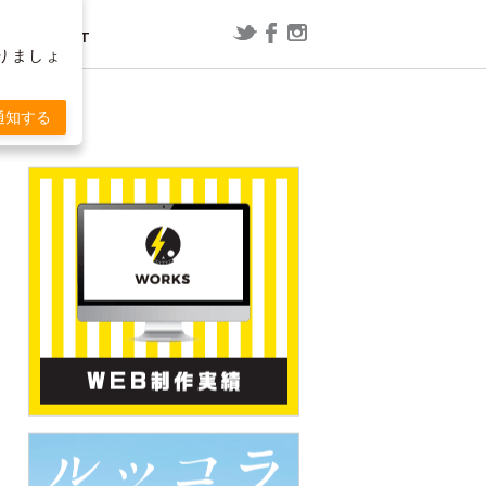
CONTACT
りましょ
レポート
漫画
通知する
ConoHa WING用WordPressプラグ
映画「スラムダンク」の内容を予想
T
インで「セッションの有効期限が切
してみた
れました」と表示される場合