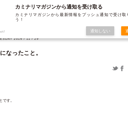
カミナリマガジンから通知を受け取る
BLOG
ABOUT US
SERVICE
WORKS
MEMBER
HISTORY
カミナリマガジンから最新情報をプッシュ通知で受け取
う！
オフ
グラフィック
通知しない
ush7
ESDAY 2016 / 11 / 29
気になったこと。
12/19よりガソリンが値上げされま
〈制作実績〉米子松蔭高等学校様 パ
すよー ～布教活動の巻き～
ンフ＆チラシ
とです。