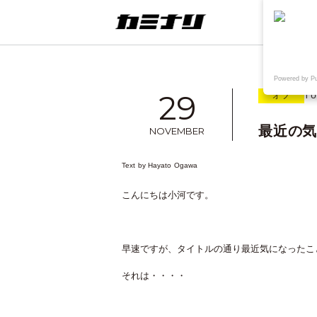
連載
ウェブ
Powered by P
29
オフ
TU
最近の
NOVEMBER
Text by
Hayato Ogawa
想
TAKE OUT+KAMINARI
〈制作実績〉鳥取県院内がん登録情
こんにちは小河です。
報センター様WEB
早速ですが、タイトルの通り最近気になったこ
それは・・・・