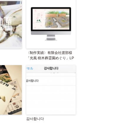
〈制作実績〉有限会社渡部様
「光風 樹木葬霊園めぐり」LP
감사합니다