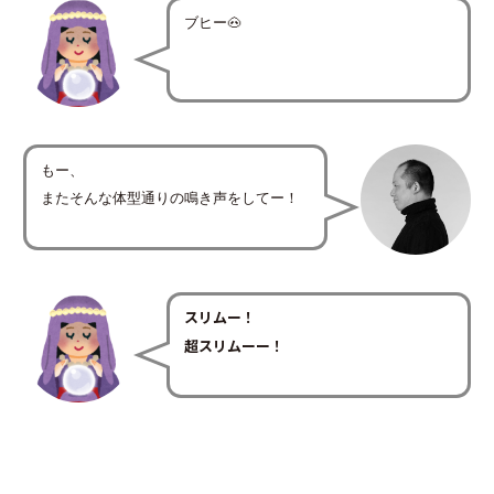
ブヒー🐽
もー、
またそんな体型通りの鳴き声をしてー！
スリムー！
超スリムーー！