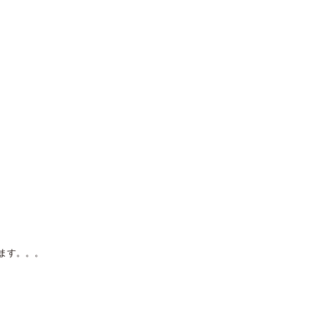
！
ます。。。