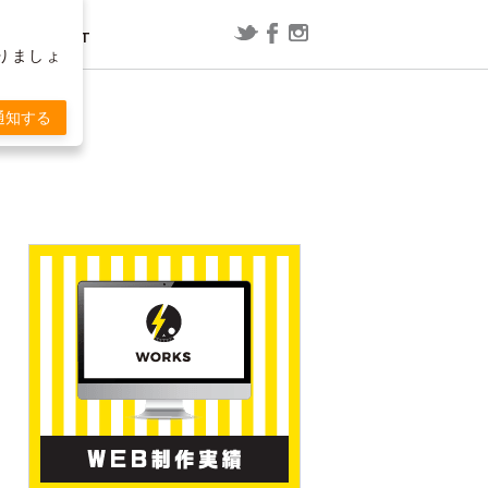
CONTACT
りましょ
レポート
漫画
通知する
ConoHa WING用WordPressプラグ
映画「スラムダンク」の内容を予想
T
インで「セッションの有効期限が切
してみた
れました」と表示される場合