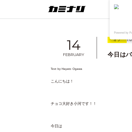
連載
ウェブ
Powered by P
14
オフ
TU
今日はバ
FEBRUARY
Text by
Hayato Ogawa
想
TAKE OUT+KAMINARI
〈制作実績〉鳥取県院内がん登録情
こんにちは！
報センター様WEB
チョコ大好き小河です！！
今日は