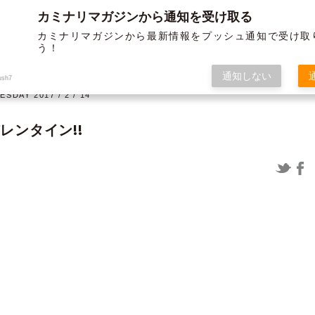
カミナリマガジンから通知を受け取る
BLOG
ABOUT US
SERVICE
WORKS
MEMBER
HISTORY
カミナリマガジンから最新情報をプッシュ通知で受け取
う！
オフ
グラフィック
通知しない
ush7
ESDAY 2017 / 2 / 14
レンタイン!!
12/19よりガソリンが値上げされま
〈制作実績〉米子松蔭高等学校様 パ
すよー ～布教活動の巻き～
ンフ＆チラシ