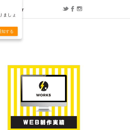
CONTACT
りましょ
レポート
漫画
通知する
ConoHa WING用WordPressプラグ
映画「スラムダンク」の内容を予想
T
インで「セッションの有効期限が切
してみた
れました」と表示される場合