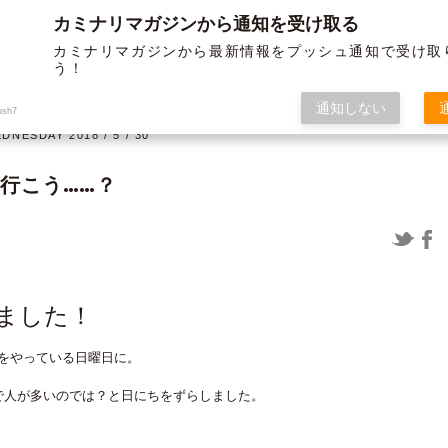
カミナリマガジンから通知を受け取る
BLOG
ABOUT US
SERVICE
WORKS
MEMBER
HISTORY
カミナリマガジンから最新情報をプッシュ通知で受け取
う！
オフ
グラフィック
通知しない
ush7
DNESDAY 2018 / 5 / 30
行こう……？
12/19よりガソリンが値上げされま
〈制作実績〉米子松蔭高等学校様 パ
すよー ～布教活動の巻き～
ンフ＆チラシ
ました！
をやっている日曜日に。
で人が多いのでは？と日にちをずらしました。