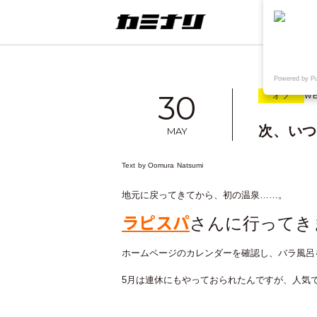
連載
ウェブ
Powered by P
30
オフ
WE
次、いつ
MAY
Text by
Oomura Natsumi
想
TAKE OUT+KAMINARI
〈制作実績〉鳥取県院内がん登録情
地元に戻ってきてから、初の温泉……。
報センター様WEB
ラピスパ
さんに行ってき
ホームページのカレンダーを確認し、バラ風呂
5月は連休にもやっておられたんですが、人気