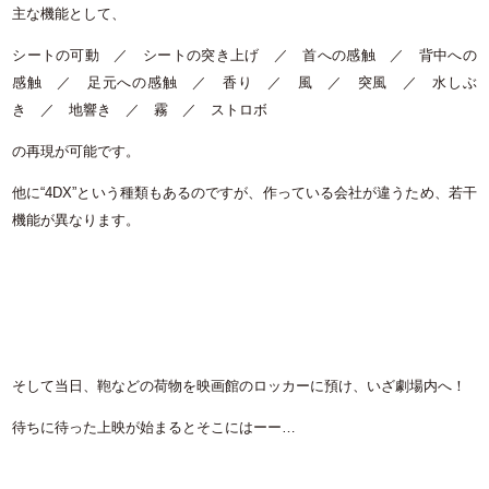
主な機能として、
シートの可動 ／ シートの突き上げ ／ 首への感触 ／ 背中への
感触 ／ 足元への感触 ／ 香り ／ 風 ／ 突風 ／ 水しぶ
き ／ 地響き ／ 霧 ／ ストロボ
の再現が可能です。
他に“4DX”という種類もあるのですが、作っている会社が違うため、若干
機能が異なります。
そして当日、鞄などの荷物を映画館のロッカーに預け、いざ劇場内へ！
待ちに待った上映が始まるとそこにはーー…