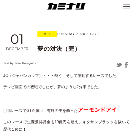
01
オフ
TUESDAY 2020 / 12 / 1
夢の対決（完）
DECEMBER
Text by
Taka Haraguchi
JC（ジャパンカップ）・・・熱く、そして感動するレースでした。
テレビ画面での観戦でしたが、夢のような2分半でした。
アーモンドアイ
引退レースでG1９勝目、有終の美を飾った
このレースで生涯獲得賞金も19億円を超え、キタサンブラックを抜いて
歴代１位に！