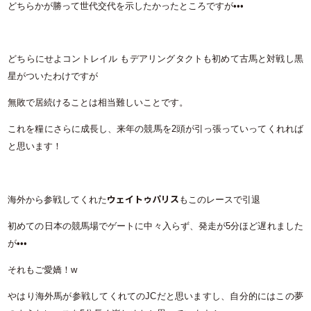
どちらかが勝って世代交代を示したかったところですが•••
どちらにせよコントレイル もデアリングタクトも初めて古馬と対戦し黒
星がついたわけですが
無敗で居続けることは相当難しいことです。
これを糧にさらに成長し、来年の競馬を2頭が引っ張っていってくれれば
と思います！
ウェイトゥパリス
海外から参戦してくれた
もこのレースで引退
初めての日本の競馬場でゲートに中々入らず、発走が5分ほど遅れました
が•••
それもご愛嬌！w
やはり海外馬が参戦してくれてのJCだと思いますし、自分的にはこの夢