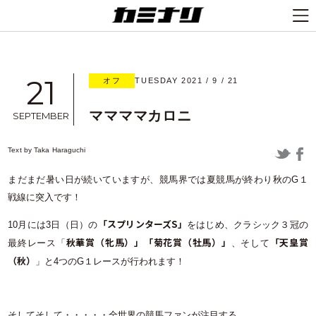
21
オフ
TUESDAY 2021 / 9 / 21
ママママカロニ
SEPTEMBER
Text by
Taka Haraguchi
まだまだ暑い日が続いていますが、競馬界では夏競馬が終わり秋のG１
戦線に突入です！
「スプリンターズS」
10月には3日（日）の
をはじめ、クラシック３冠の
秋華賞（牝馬）」「菊花賞（牡馬）」
「天皇賞
最終レース「
、そして
（秋）
」と4つのG１レースが行われます！
そしてそして・・・・・全世界の競馬ファンが注目する