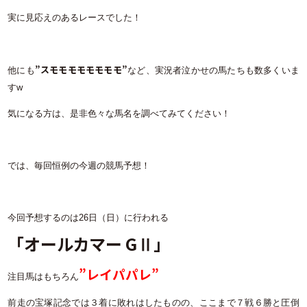
実に見応えのあるレースでした！
”スモモモモモモモモ”
他にも
など、実況者泣かせの馬たちも数多くいま
すw
気になる方は、是非色々な馬名を調べてみてください！
では、毎回恒例の今週の競馬予想！
今回予想するのは26日（日）に行われる
「オールカマー GⅡ」
”レイパパレ”
注目馬はもちろん
前走の宝塚記念では３着に敗れはしたものの、ここまで７戦６勝と圧倒