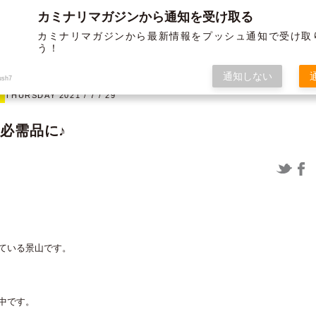
カミナリマガジンから通知を受け取る
BLOG
ABOUT US
SERVICE
WORKS
MEMBER
HISTORY
カミナリマガジンから最新情報をプッシュ通知で受け取
う！
オフ
グラフィック
通知しない
ush7
THURSDAY 2021 / 7 / 29
必需品に♪
12/19よりガソリンが値上げされま
〈制作実績〉米子松蔭高等学校様 パ
すよー ～布教活動の巻き～
ンフ＆チラシ
ている景山です。
中です。