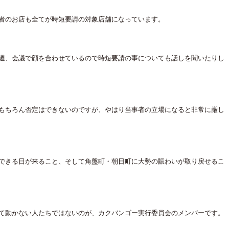
者のお店も全てが時短要請の対象店舗になっています。
週、会議で顔を合わせているので時短要請の事についても話しを聞いたりし
もちろん否定はできないのですが、やはり当事者の立場になると非常に厳し
できる日が来ること、そして角盤町・朝日町に大勢の賑わいが取り戻せるこ
て動かない人たちではないのが、カクバンゴー実行委員会のメンバーです。