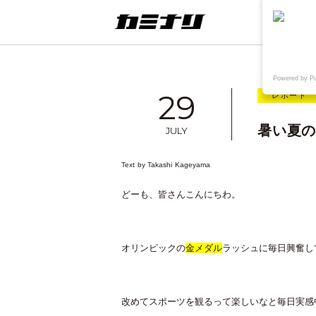
連載
ウェブ
Powered by P
29
レポート
暑い夏の
JULY
Text by
Takashi Kageyama
想
TAKE OUT+KAMINARI
〈制作実績〉鳥取県院内がん登録情
どーも、皆さんこんにちわ。
報センター様WEB
オリンピックの
金メダル
ラッシュに毎日興奮し
改めてスポーツを観るって楽しいなと毎日実感