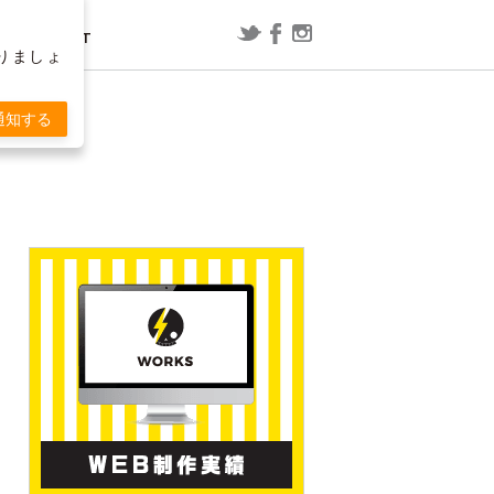
CONTACT
りましょ
レポート
漫画
通知する
ConoHa WING用WordPressプラグ
映画「スラムダンク」の内容を予想
T
インで「セッションの有効期限が切
してみた
れました」と表示される場合