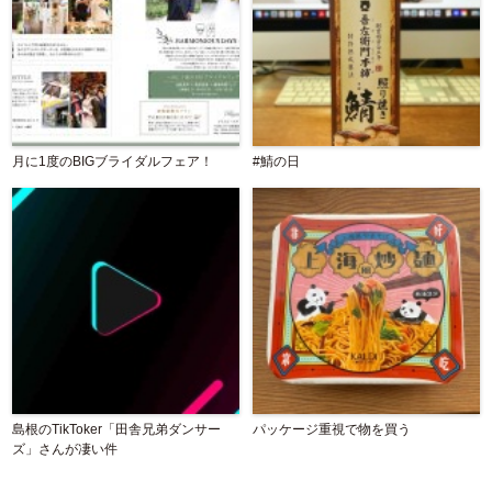
月に1度のBIGブライダルフェア！
#鯖の日
島根のTikToker「田舎兄弟ダンサー
パッケージ重視で物を買う
ズ」さんが凄い件