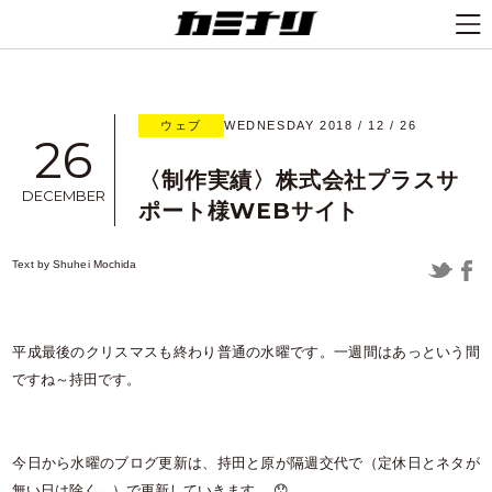
ウェブ
WEDNESDAY 2018 / 12 / 26
26
〈制作実績〉株式会社プラスサ
DECEMBER
ポート様WEBサイト
Text by
Shuhei Mochida
平成最後のクリスマスも終わり普通の水曜です。一週間はあっという間
ですね～持田です。
今日から水曜のブログ更新は、持田と原が隔週交代で（定休日とネタが
無い日は除く←）で更新していきます。 😯