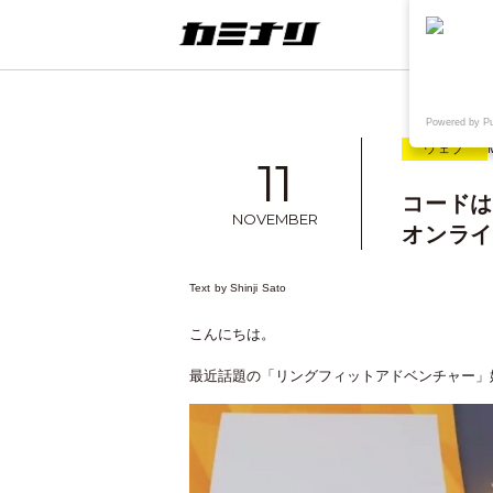
連載
ウェブ
Powered by P
ウェブ
11
コード
NOVEMBER
オンラ
想
TAKE OUT+KAMINARI
〈制作実績〉鳥取県院内がん登録情
Text by
Shinji Sato
報センター様WEB
こんにちは。
最近話題の「リングフィットアドベンチャー」