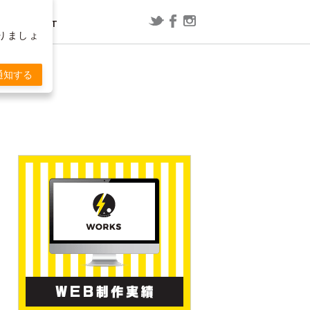
CONTACT
りましょ
レポート
漫画
通知する
ConoHa WING用WordPressプラグ
映画「スラムダンク」の内容を予想
T
インで「セッションの有効期限が切
してみた
れました」と表示される場合