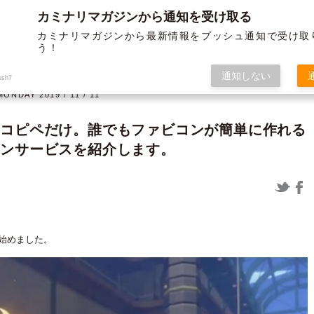
カミナリマガジンから通知を受け取る
BLOG
ABOUT US
SERVICE
WORKS
MEMBER
HISTORY
カミナリマガジンから最新情報をプッシュ通知で受け取
う！
オフ
グラフィック
通知しない
ush7
MONDAY 2019 / 11 / 11
はコピペだけ。誰でもファビコンが簡単に作れる
インサービスを紹介します。
12/19よりガソリンが値上げされま
〈制作実績〉米子松蔭高等学校様 パ
すよー ～布教活動の巻き～
ンフ＆チラシ
始めました。