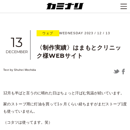
ウェブ
WEDNESDAY 2023 / 12 / 13
13
〈制作実績〉はまもとクリニッ
DECEMBER
ク様WEBサイト
Text by
Shuhei Mochida
12月も半ばと言うのに晴れた日はちょっと汗ばむ気温が続いています。
家のストーブ用に灯油を買って1ヶ月くらい経ちますがまだストーブ1度
も使っていません。
（コタツは使ってます。笑）