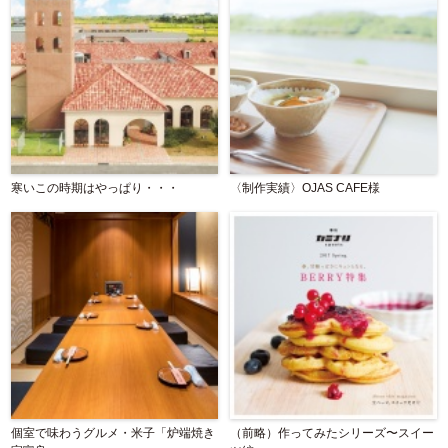
寒いこの時期はやっぱり・・・
〈制作実績〉OJAS CAFE様
個室で味わうグルメ・米子「炉端焼き
（前略）作ってみたシリーズ〜スイー