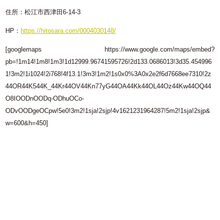
住所：松江市西津田6-14-3
HP：
https://hitosara.com/0004030148/
[googlemaps https://www.google.com/maps/embed?
pb=!1m14!1m8!1m3!1d12999.96741595726!2d133.0686013!3d35.454996
1!3m2!1i1024!2i768!4f13.1!3m3!1m2!1s0x0%3A0x2e2f6d7668ee7310!2z
44OR44K544K_44Kr44OV44Kn77yG44OA44Kk44OL44Oz44Kw44OQ44
O8IOODnOODq-ODhuOCo-
ODvOODgeOCpw!5e0!3m2!1sja!2sjp!4v1621231964287!5m2!1sja!2sjp&
w=600&h=450]