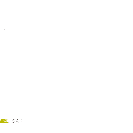
！！
 海座
」さん！