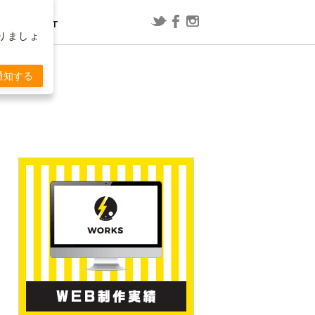
CONTACT
りましょ
レポート
漫画
通知する
ConoHa WING用WordPressプラグ
映画「スラムダンク」の内容を予想
T
インで「セッションの有効期限が切
してみた
れました」と表示される場合