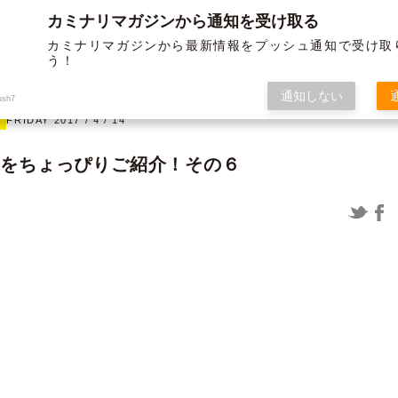
カミナリマガジンから通知を受け取る
BLOG
ABOUT US
SERVICE
WORKS
MEMBER
HISTORY
カミナリマガジンから最新情報をプッシュ通知で受け取
う！
オフ
グラフィック
通知しない
ush7
FRIDAY 2017 / 4 / 14
場をちょっぴりご紹介！その６
12/19よりガソリンが値上げされま
〈制作実績〉米子松蔭高等学校様 パ
すよー ～布教活動の巻き～
ンフ＆チラシ