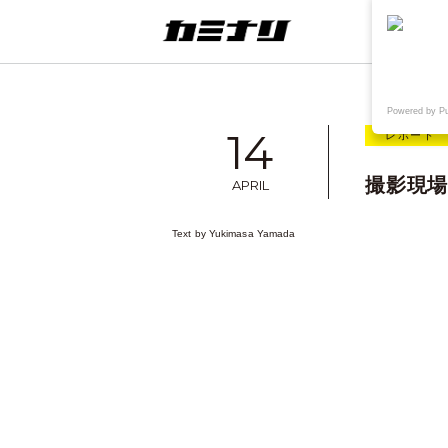
連載
ウェブ
Powered by P
14
レポート
撮影現
APRIL
Text by
Yukimasa Yamada
想
TAKE OUT+KAMINARI
〈制作実績〉鳥取県院内がん登録情
報センター様WEB