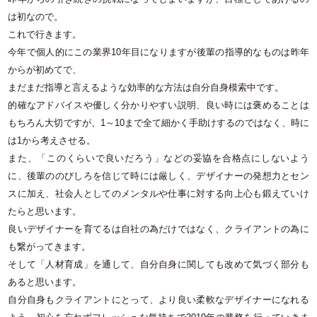
は初なので。
これで行きます。
今年で個人的にこの業界
10
年目になりますが後輩の指導的なものは昨年
からが初めてで、
まだまだ指導と言えるような効率的な方法は自分自身模索中です。
的確なアドバイスや優しく分かりやすい説明、良い時には褒めることは
もちろん大切ですが、
1
～
10
まで全て細かく手助けするのではなく、時に
は
1
から考えさせる。
また、「このくらいで良いだろう」などの妥協を合格点にしないよう
に、後輩ののびしろを信じて時には厳しく、デザイナーの発想力とセン
スに加え、社会人としてのメンタルや仕事に対する向上心も鍛えていけ
たらと思います。
良いデザイナーを育てるは自社の為だけではなく、クライアントの為に
も繋がってきます。
そして「人材育成」を通して、自分自身に関しても改めて気づく部分も
あると思います。
自分自身もクライアントにとって、より良い柔軟なデザイナーになれる