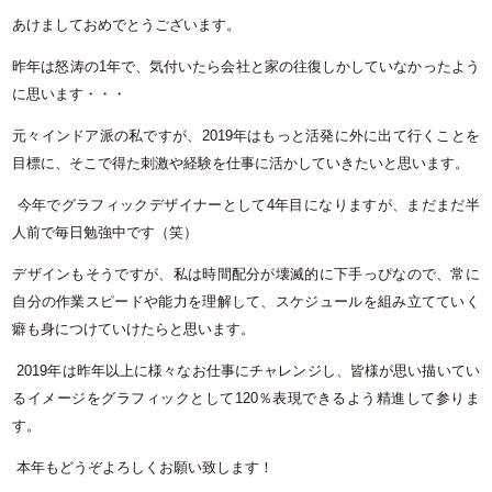
あけましておめでとうございます。
昨年は怒涛の
1
年で、気付いたら会社と家の往復しかしていなかったよう
に思います・・・
元々インドア派の私ですが、
2019
年はもっと活発に外に出て行くことを
目標に、そこで得た刺激や経験を仕事に活かしていきたいと思います。
今年でグラフィックデザイナーとして
4
年目になりますが、まだまだ半
人前で毎日勉強中です（笑）
デザインもそうですが、私は時間配分が壊滅的に下手っぴなので、常に
自分の作業スピードや能力を理解して、スケジュールを組み立てていく
癖も身につけていけたらと思います。
2019
年は昨年以上に様々なお仕事にチャレンジし、皆様が思い描いてい
るイメージをグラフィックとして
120
％表現できるよう精進して参りま
す。
本年もどうぞよろしくお願い致します！