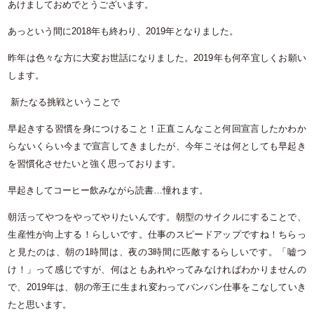
あけましておめでとうございます。
あっという間に
2018
年も終わり、
2019
年となりました。
昨年は色々な方に大変お世話になりました。
2019
年も何卒宜しくお願い
します。
新たなる挑戦ということで
早起きする習慣を身につけること！正直こんなこと何回宣言したかわか
らないくらい今まで宣言してきましたが、今年こそは何としても早起き
を習慣化させたいと強く思っております。
早起きしてコーヒー飲みながら読書
…
憧れます。
朝活ってやつをやってやりたいんです。朝型のサイクルにすることで、
生産性が向上する！らしいです。仕事のスピードアップですね！ちらっ
と見たのは、朝の1時間は、夜の3時間に匹敵するらしいです。「嘘つ
け！」って感じですが、何はともあれやってみなければわかりませんの
で、2019年は、朝の帝王に生まれ変わってバンバン仕事をこなしていき
たと思います。