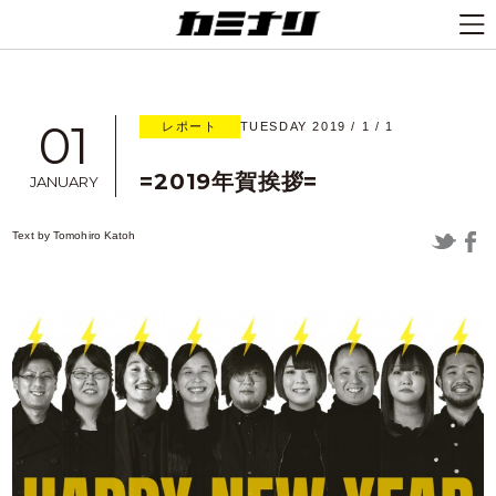
01
レポート
TUESDAY 2019 / 1 / 1
=2019年賀挨拶=
JANUARY
Text by
Tomohiro Katoh