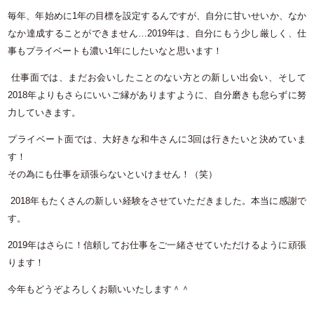
毎年、年始めに
1
年の目標を設定するんですが、自分に甘いせいか、なか
なか達成することができません…
2019
年は、自分にもう少し厳しく、仕
事もプライベートも濃い
1
年にしたいなと思います！
仕事面では、まだお会いしたことのない方との新しい出会い、そして
2018
年よりもさらにいいご縁がありますように、自分磨きも怠らずに努
力していきます。
プライベート面では、大好きな和牛さんに
3
回は行きたいと決めていま
す！
その為にも仕事を頑張らないといけません！（笑）
2018
年もたくさんの新しい経験をさせていただきました。本当に感謝で
す。
2019
年はさらに！信頼してお仕事をご一緒させていただけるように頑張
ります！
今年もどうぞよろしくお願いいたします＾＾